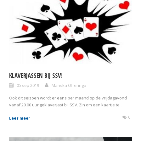
KLAVERJASSEN BIJ SSV!
05 sep 2019
Mariska Offeringa
Ook dit seizoen wordt er eens per maand op de vrijdagavond
vanaf 20.00 uur geklaverjast bij SSV. Zin om een kaartje te...
0
Lees meer