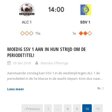
MOEDIG SSV 1 AAN IN HUN STRIJD OM DE
PERIODETITEL!
05 dec 2018
Mariska Offeringa
Aanstaande zondag kan SSV 1 in de wedstrijd tegen ALC 1 de
periodetitel in de 5e klasse in de wacht slepen. Kom dus naar...
0
Lees meer
‹ Previous
1
…
8
9
10
11