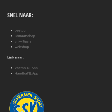
SNEL NAAR:
bestuur
lidmaatschap
vrijwilligers
webshop
Link naar:
Voetbal.NL App
HandbalNL App