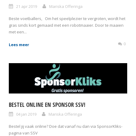
21 apr 2019
Mariska Offeringa
Beste voetballers, Om het speelplezier te vergroten, wordt het
gras sinds kort gemaaid met een robotmaaier. Door te maaien
met een...
0
Lees meer
BESTEL ONLINE EN SPONSOR SSV!
04 jan 2019
Mariska Offeringa
Bestel jij vaak online? Doe dat vanaf nu dan via SponsorKliks-
pagina van SSV