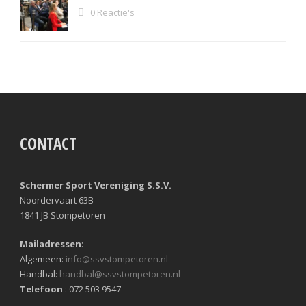
0 Reactie's
CONTACT
Schermer Sport Vereniging S.S.V.
Noordervaart 63B
1841 JB Stompetoren
Mailadressen
:
Algemeen:
info@ssvstompetoren.nl
Handbal:
handbal@ssvstompetoren.nl
Telefoon
: 072 503 9547