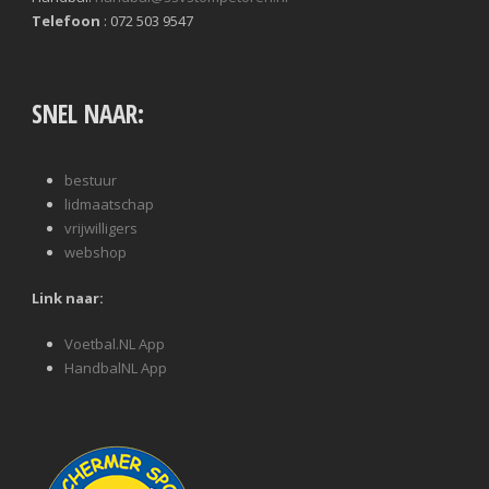
Telefoon
: 072 503 9547
SNEL NAAR:
bestuur
lidmaatschap
vrijwilligers
webshop
Link naar:
Voetbal.NL App
HandbalNL App