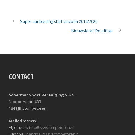
Super aanbieding start seizoen 2019/2020
Nieuwsbrief ‘De aftrap’
CONTACT
Schermer Sport Vereniging S.S.V.
Noordervaart 63B
1841 JB Stompetoren
Mailadressen
:
Algemeen:
info@ssvstompetoren.nl
Handbal:
handbal@ssvstompetoren.nl