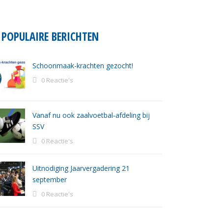
POPULAIRE BERICHTEN
Schoonmaak-krachten gezocht!
0 Reactie's
Vanaf nu ook zaalvoetbal-afdeling bij
SSV
0 Reactie's
Uitnodiging Jaarvergadering 21
september
0 Reactie's