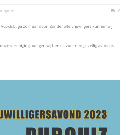
tegorie
0
ut-club, ga zo maar door. Zonder alle vrijwilligers kunnen wij
onze vereniging nodigen wij hen uit voor een gezellig avondje.