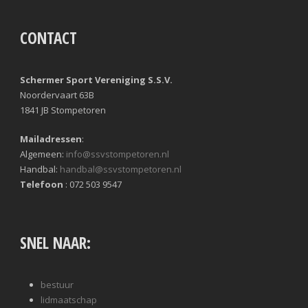
CONTACT
Schermer Sport Vereniging S.S.V.
Noordervaart 63B
1841 JB Stompetoren
Mailadressen
:
Algemeen:
info@ssvstompetoren.nl
Handbal:
handbal@ssvstompetoren.nl
Telefoon
: 072 503 9547
SNEL NAAR:
bestuur
lidmaatschap