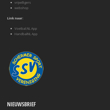
vrijwilligers
webshop
Link naar:
Voetbal.NL App
HandbalNL App
NIEUWSBRIEF