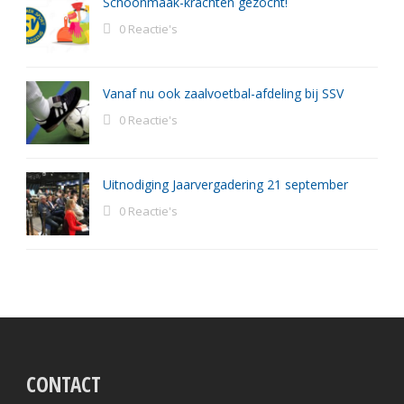
Schoonmaak-krachten gezocht!
0 Reactie's
Vanaf nu ook zaalvoetbal-afdeling bij SSV
0 Reactie's
Uitnodiging Jaarvergadering 21 september
0 Reactie's
CONTACT