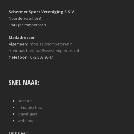
Schermer Sport Vereniging S.S.V.
Noordervaart 63B
1841 JB Stompetoren
Mailadressen
:
Algemeen:
info@ssvstompetoren.nl
Handbal:
handbal@ssvstompetoren.nl
Telefoon
: 072 503 9547
SNEL NAAR:
bestuur
lidmaatschap
vrijwilligers
webshop
Link naar: