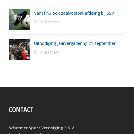
Vanaf nu ook zaalvoetbal-afdeling bij SSV
0 Reactie's
Uitnodiging Jaarvergadering 21 september
0 Reactie's
CONTACT
Schermer Sport Vereniging S.S.V.