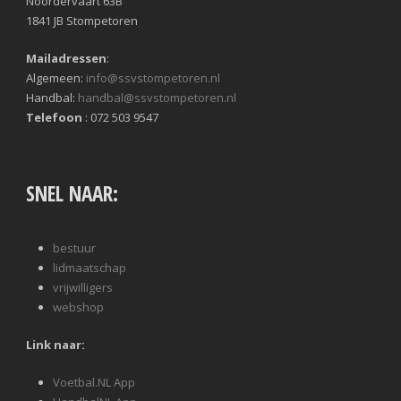
Noordervaart 63B
1841 JB Stompetoren
Mailadressen
:
Algemeen:
info@ssvstompetoren.nl
Handbal:
handbal@ssvstompetoren.nl
Telefoon
: 072 503 9547
SNEL NAAR:
bestuur
lidmaatschap
vrijwilligers
webshop
Link naar:
Voetbal.NL App