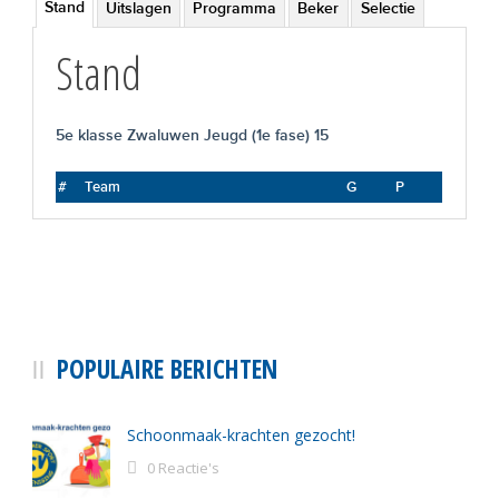
Stand
Uitslagen
Programma
Beker
Selectie
Stand
5e klasse Zwaluwen Jeugd (1e fase) 15
#
Team
G
P
POPULAIRE BERICHTEN
Schoonmaak-krachten gezocht!
0 Reactie's