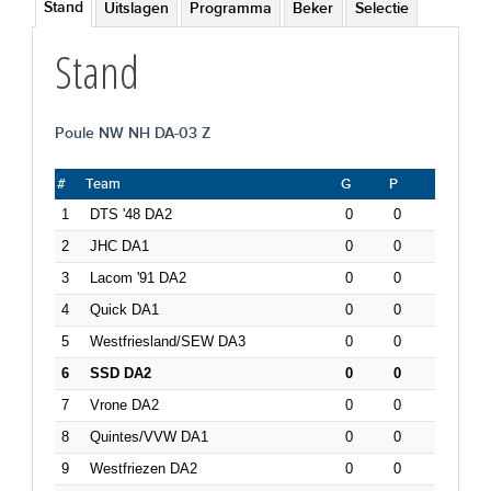
Stand
Uitslagen
Programma
Beker
Selectie
Stand
Poule NW NH DA-03 Z
#
Team
G
P
1
DTS '48 DA2
0
0
2
JHC DA1
0
0
3
Lacom '91 DA2
0
0
4
Quick DA1
0
0
5
Westfriesland/SEW DA3
0
0
6
SSD DA2
0
0
7
Vrone DA2
0
0
8
Quintes/VVW DA1
0
0
9
Westfriezen DA2
0
0