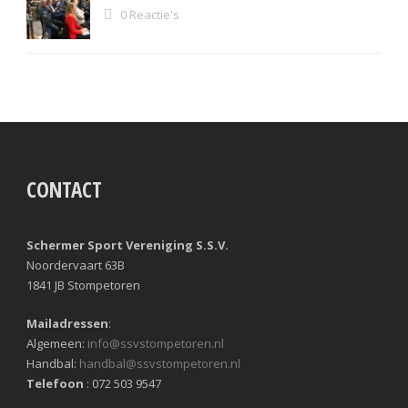
0 Reactie's
CONTACT
Schermer Sport Vereniging S.S.V.
Noordervaart 63B
1841 JB Stompetoren
Mailadressen
:
Algemeen:
info@ssvstompetoren.nl
Handbal:
handbal@ssvstompetoren.nl
Telefoon
: 072 503 9547