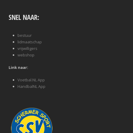
SNEL NAAR:
bestuur
lidmaatschap
vrijwilligers
webshop
Link naar:
Voetbal.NL App
HandbalNL App